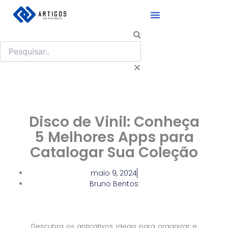
Ir
para
o
Pesquisar
conteúdo
Disco de Vinil: Conheça
5 Melhores Apps para
Catalogar Sua Coleção
maio 9, 2024
Bruno Bentos
Descubra os aplicativos ideais para organizar e