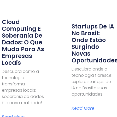
Cloud
Startups De IA
Computing E
No Brasil:
Soberania De
Onde Estão
Dados: O Que
Surgindo
Muda Para As
Novas
Empresas
Oportunidade
Locais
Descubra onde a
Descubra como a
tecnologia floresce:
tecnologia
explore startups de
transforma
IA no Brasil e suas
empresas locais:
oportunidades!
soberania de dados
é a nova realidade!
Read More
Read More