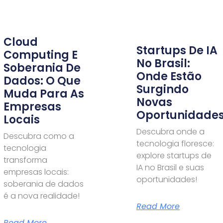
Cloud
Startups De IA
Computing E
No Brasil:
Soberania De
Onde Estão
Dados: O Que
Surgindo
Muda Para As
Novas
Empresas
Oportunidade
Locais
Descubra onde a
Descubra como a
tecnologia floresce:
tecnologia
explore startups de
transforma
IA no Brasil e suas
empresas locais:
oportunidades!
soberania de dados
é a nova realidade!
Read More
Read More