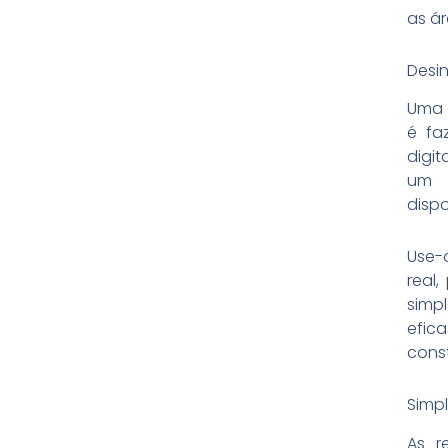
as á
Desin
Uma 
é fa
digi
um p
dispo
Use-
real
simp
efic
cons
Simpl
As r