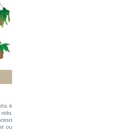
sta, é
vida.
passa
et ou