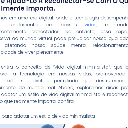
e Ajudá-Lo A Reconectar-Se Com O Q
lmente Importa.
mos em uma era digital, onde a tecnologia desempen
el fundamental em nossas
vidas
, mantendo
tantemente conectados. No entanto, essa expo
ssiva ao mundo virtual pode prejudicar nossa qualida
a, afetando nossa saúde mental, relacionament
cidade de viver plenamente.
 entra o conceito de “vida digital minimalista”, que 
librar a tecnologia em nossas vidas, promovend
onexão saudável e permitindo que desfrutemos
amente do mundo real. Abaixo, exploramos dicas prá
 adotar um estilo de vida digital minimalista e reconect
o que realmente importa, confira:
 para adotar um estilo de vida minimalista