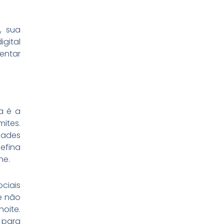
, sua
gital
entar
ta é a
ites.
dades
efina
ne.
ociais
e não
oite.
 para