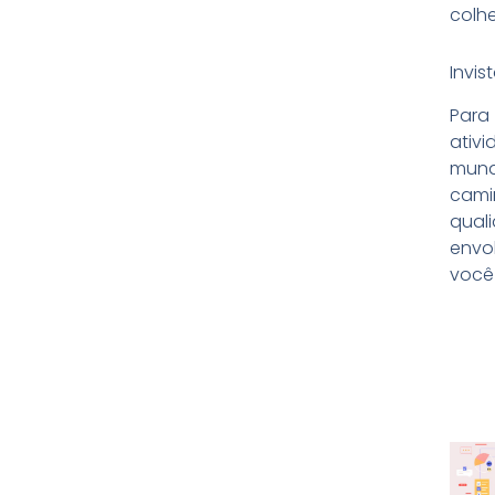
colhe
Invi
Para
ativ
mund
camin
qual
envo
você 