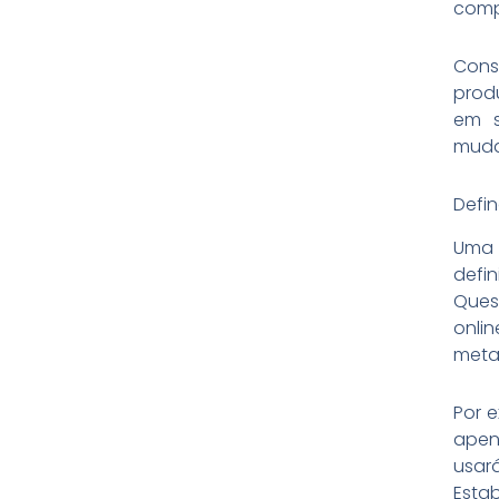
compu
Cons
prod
em s
muda
Defin
Uma d
defi
Ques
onli
meta
Por e
apen
usar
Esta