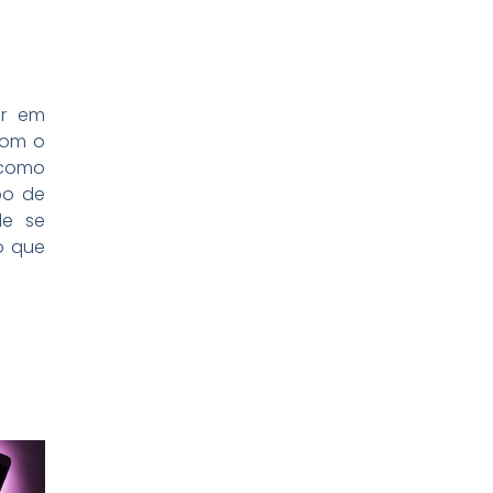
ir em
com o
 como
mpo de
de se
o que