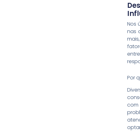
Des
Inf
Nos 
nas 
mais
fat
entr
resp
Por 
Dive
cons
com 
prob
aten
optar