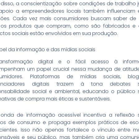
 disso, a conscientização sobre condições de trabalho j
apoio a empreendedores locais também influenciam 
sões. Cada vez mais consumidores buscam saber de
os produtos que compram, como são fabricados e 
ctos sociais estão envolvidos em sua produção.
pel da informação e das mídias sociais
ansformação digital e o fácil acesso à infor
mpenham um papel crucial nessa mudança de atitud
sumidores. Plataformas de mídias sociais, blo
luenciadores digitais trazem à tona debates s
onsabilidade social e ambiental, educando o público 
nativas de compra mais éticas e sustentáveis.
 onda de informação acessível incentiva a reflexão 
tos de consumo e propaga exemplos práticos de esc
cientes. Isso não apenas fortalece o vínculo entre m
onsáveis e seu público, mas também cria uma comun