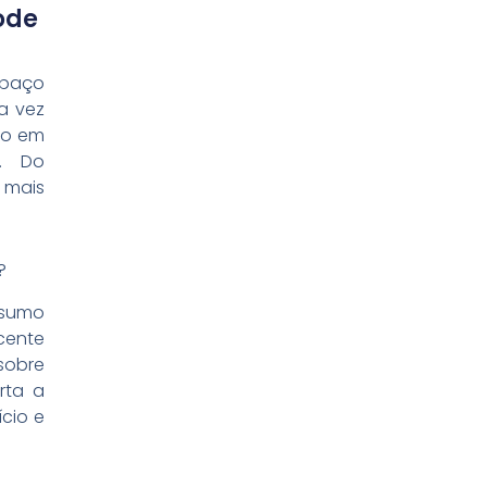
ode
spaço
a vez
co em
. Do
 mais
?
nsumo
cente
sobre
rta a
cio e