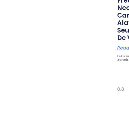
Fre
Neo
Car
Al
Seu
De 
Read
Letíci
Janeir