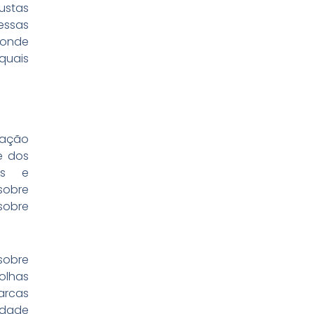
ustas
essas
 onde
quais
mação
e dos
gs e
obre
sobre
sobre
olhas
arcas
idade