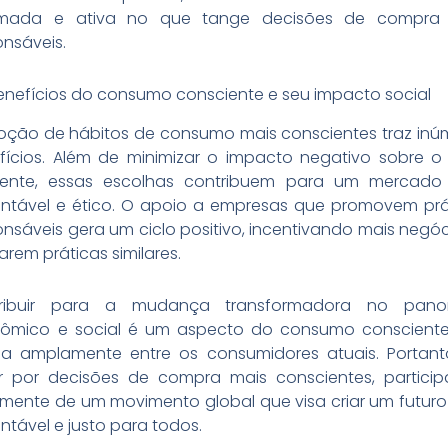
rmada e ativa no que tange decisões de compra
onsáveis.
enefícios do consumo consciente e seu impacto social
oção de hábitos de consumo mais conscientes traz inú
fícios. Além de minimizar o impacto negativo sobre o
ente, essas escolhas contribuem para um mercado
entável e ético. O apoio a empresas que promovem prá
onsáveis gera um ciclo positivo, incentivando mais negóc
rem práticas similares.
tribuir para a mudança transformadora no pano
ômico e social é um aspecto do consumo conscient
oa amplamente entre os consumidores atuais. Portant
r por decisões de compra mais conscientes, partici
amente de um movimento global que visa criar um futuro
ntável e justo para todos.