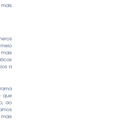
 mais
meros
 meio
 mais
ticas
ios a
rama
e que
o, ao
pamos
 mais