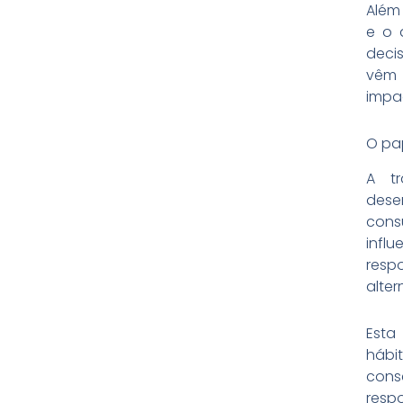
Além
e o 
deci
vêm 
impa
O pa
A tr
dese
con
inf
resp
alter
Esta
hábi
cons
resp