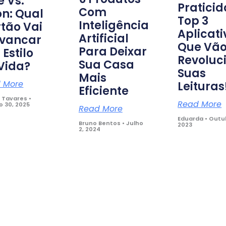
e Vs.
Praticid
Com
n: Qual
Top 3
Inteligência
tão Vai
Aplicati
Artificial
avancar
Que Vã
Para Deixar
 Estilo
Revoluc
Sua Casa
Vida?
Suas
Mais
 More
Leituras
Eficiente
a Tavares
Read More
o 30, 2025
Read More
Eduarda
Outub
Bruno Bentos
Julho
2023
2, 2024