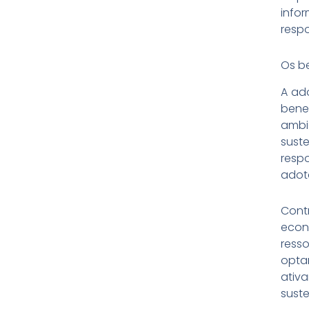
info
resp
Os b
A ad
bene
ambi
sust
resp
adota
Con
econ
ress
opta
ativ
suste