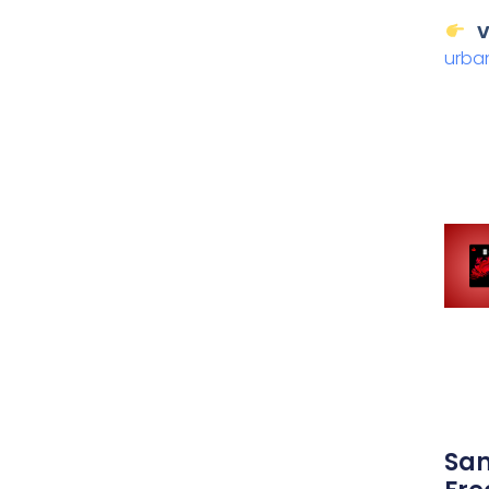
V
urba
Sa