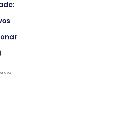
ade:
vos
o
ionar
!
ro 24,