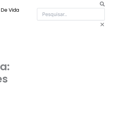
Pesquisar
o De Vida
a:
es