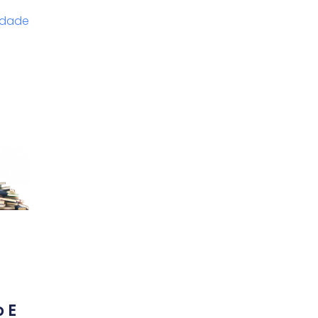
idade
 E