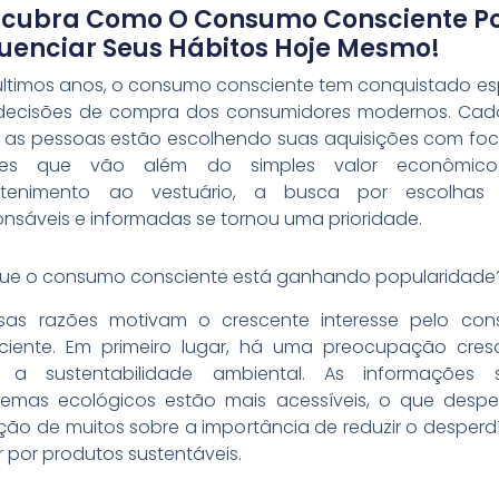
cubra Como O Consumo Consciente P
luenciar Seus Hábitos Hoje Mesmo!
últimos anos, o consumo consciente tem conquistado e
decisões de compra dos consumidores modernos. Cad
, as pessoas estão escolhendo suas aquisições com fo
ores que vão além do simples valor econômico
etenimento ao vestuário, a busca por escolhas
onsáveis e informadas se tornou uma prioridade.
que o consumo consciente está ganhando popularidade
rsas razões motivam o crescente interesse pelo co
ciente. Em primeiro lugar, há uma preocupação cres
a sustentabilidade ambiental. As informações 
lemas ecológicos estão mais acessíveis, o que despe
ção de muitos sobre a importância de reduzir o desperdí
 por produtos sustentáveis.