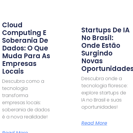
Cloud
Startups De IA
Computing E
No Brasil:
Soberania De
Onde Estão
Dados: O Que
Surgindo
Muda Para As
Novas
Empresas
Oportunidade
Locais
Descubra onde a
Descubra como a
tecnologia floresce:
tecnologia
explore startups de
transforma
IA no Brasil e suas
empresas locais:
oportunidades!
soberania de dados
é a nova realidade!
Read More
Read More